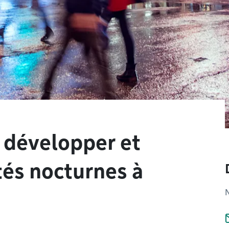
 développer et
tés nocturnes à
N