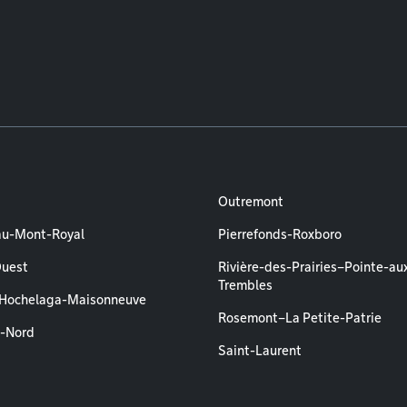
Outremont
au-Mont-Royal
Pierrefonds-Roxboro
Ouest
Rivière-des-Prairies–Pointe-au
Trembles
–Hochelaga-Maisonneuve
Rosemont–La Petite-Patrie
l-Nord
Saint-Laurent