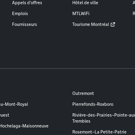
Appels d'offres
Hôtel de ville
A
Emplois
MTLWiFi
R
Fournisseurs
Tourisme Montréal
Outremont
au-Mont-Royal
Pierrefonds-Roxboro
Ouest
Rivière-des-Prairies–Pointe-au
Trembles
–Hochelaga-Maisonneuve
Rosemont–La Petite-Patrie