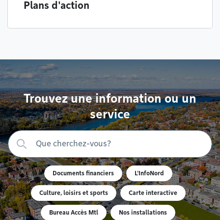
Plans d'action
Trouvez une information ou un
service
Documents financiers
L'InfoNord
Culture, loisirs et sports
Carte interactive
Bureau Accès Mtl
Nos installations