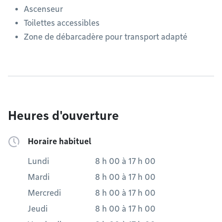
Ascenseur
Toilettes accessibles
Zone de débarcadère pour transport adapté
Heures d'ouverture
Horaire habituel
Lundi
8 h 00
à
17 h 00
Mardi
8 h 00
à
17 h 00
Mercredi
8 h 00
à
17 h 00
Jeudi
8 h 00
à
17 h 00