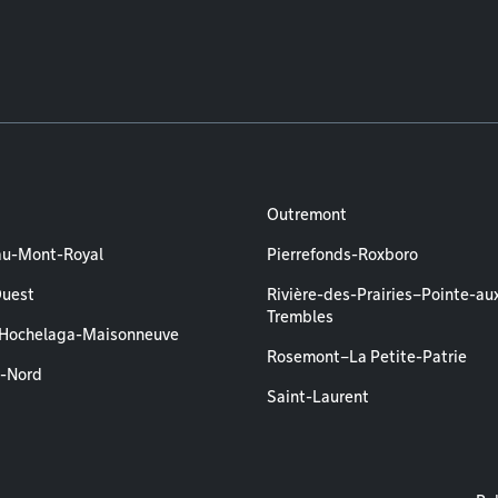
Outremont
au-Mont-Royal
Pierrefonds-Roxboro
Ouest
Rivière-des-Prairies–Pointe-au
Trembles
–Hochelaga-Maisonneuve
Rosemont–La Petite-Patrie
l-Nord
Saint-Laurent