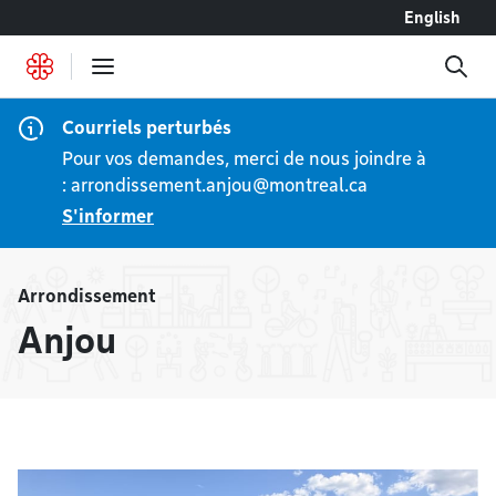
Accéder au contenu
English
Courriels perturbés
Pour vos demandes, merci de nous joindre à
:
arrondissement.anjou@montreal.ca
S'informer
Arrondissement
Anjou
À la une