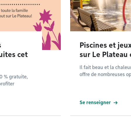
s
Piscines et jeux
uites cet
sur Le Plateau 
Il fait beau et la chal
offre de nombreuses opt
0 % gratuite,
rofiter
Se renseigner