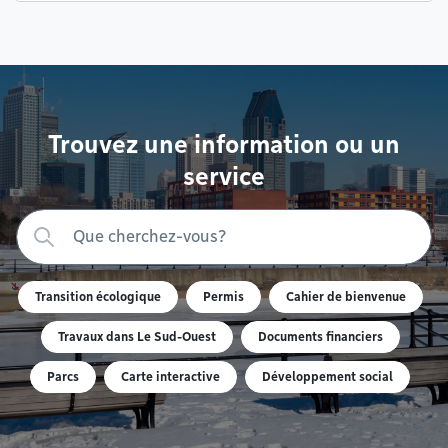
Trouvez une information ou un
service
Transition écologique
Permis
Cahier de bienvenue
Travaux dans Le Sud-Ouest
Documents financiers
Parcs
Carte interactive
Développement social