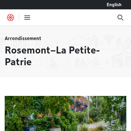
Accéder au contenu
English
Arrondissement
Rosemont–La Petite-
Patrie
À la une