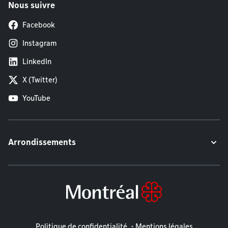
Nous suivre
Facebook
Instagram
LinkedIn
X (Twitter)
YouTube
Arrondissements
Mentions légales
Politique de confidentialité
Mentions légales