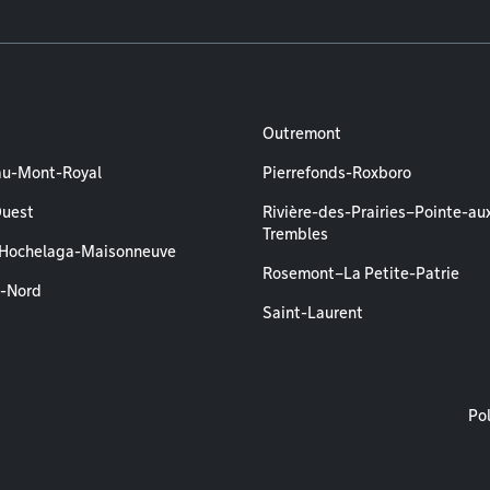
Outremont
au-Mont-Royal
Pierrefonds-Roxboro
Ouest
Rivière-des-Prairies–Pointe-au
Trembles
–Hochelaga-Maisonneuve
Rosemont–La Petite-Patrie
l-Nord
Saint-Laurent
M
Pol