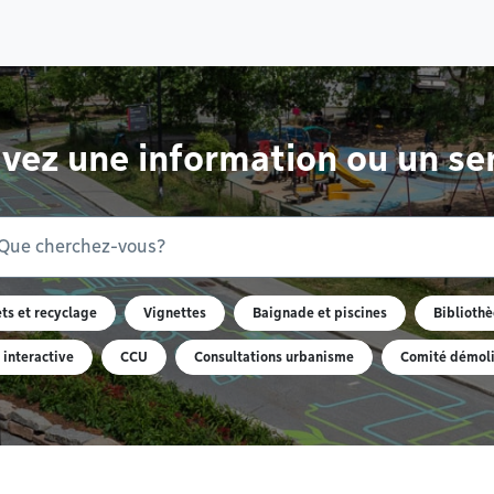
vez une information ou un se
ts et recyclage
Vignettes
Baignade et piscines
Biblioth
 interactive
CCU
Consultations urbanisme
Comité démoli