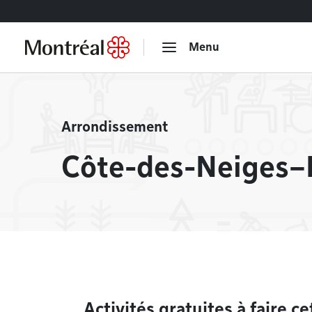
Accéder au contenu
Menu
Arrondissement
Côte-des-Neiges–
À la une
Activités gratuites à faire ce