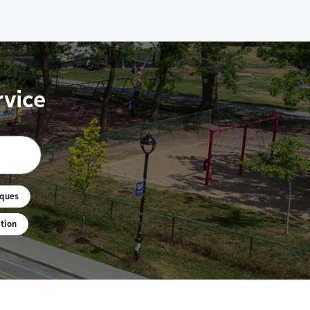
rvice
èques
tion