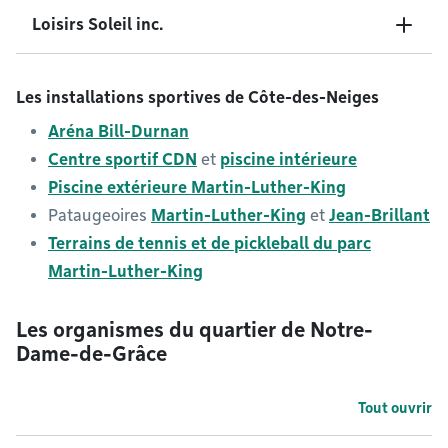
Loisirs Soleil inc.
Les installations sportives de Côte-des-Neiges
Aréna Bill-Durnan
Centre sportif CDN
et
piscine intérieure
Piscine extérieure Martin-Luther-King
Pataugeoires
Martin-Luther-King
et
Jean-Brillant
Terrains de tennis et de pickleball du parc
Martin-Luther-King
Les organismes du quartier de Notre-
Dame-de-Grâce
Tout ouvrir