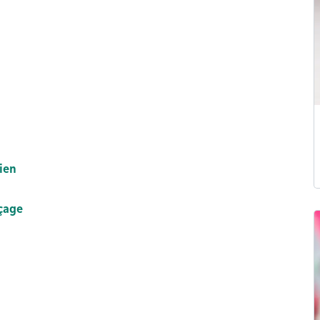
ien
uçage