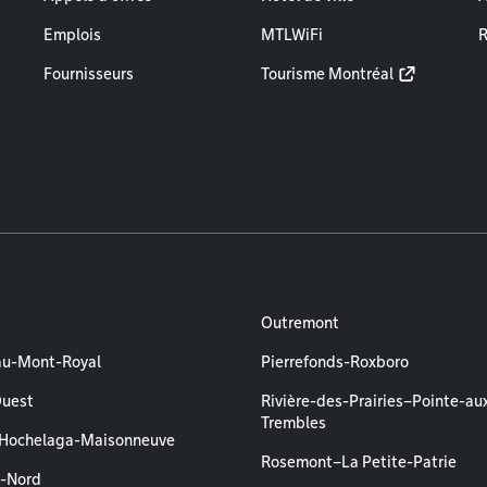
Emplois
MTLWiFi
R
Fournisseurs
Tourisme Montréal
Outremont
au-Mont-Royal
Pierrefonds-Roxboro
Ouest
Rivière-des-Prairies–Pointe-au
Trembles
–Hochelaga-Maisonneuve
Rosemont–La Petite-Patrie
l-Nord