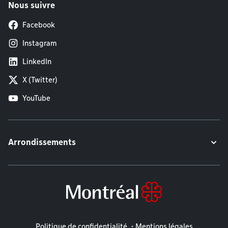
Nous suivre
Facebook
Instagram
LinkedIn
X (Twitter)
YouTube
Arrondissements
Mentions légales
Politique de confidentialité
Mentions légales