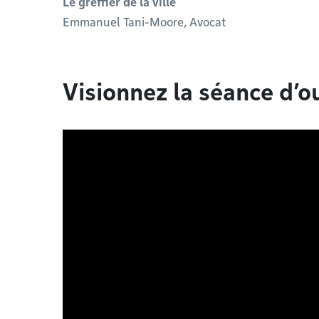
Le greffier de la ville
Emmanuel Tani-Moore, Avocat
Visionnez la séance d’o