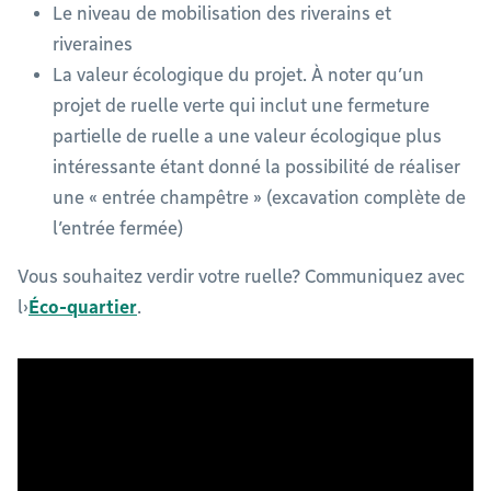
Le niveau de mobilisation des riverains et
riveraines
La valeur écologique du projet. À noter qu’un
projet de ruelle verte qui inclut une fermeture
partielle de ruelle a une valeur écologique plus
intéressante étant donné la possibilité de réaliser
une « entrée champêtre » (excavation complète de
l’entrée fermée)
Vous souhaitez verdir votre ruelle? Communiquez avec
l›
Éco-quartier
.