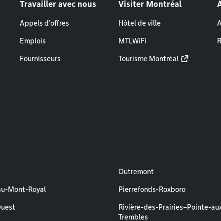
Travailler avec nous
Visiter Montréal
Appels d'offres
Hôtel de ville
A
Emplois
MTLWiFi
R
Fournisseurs
Tourisme Montréal
Outremont
au-Mont-Royal
Pierrefonds-Roxboro
Ouest
Rivière-des-Prairies–Pointe-au
Trembles