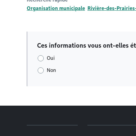
Organisation municipale
Rivière-des-Prairie
Ces informations vous ont-elles ét
Oui
Non
Menu de pied de page