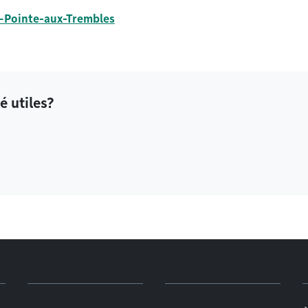
s–Pointe-aux-Trembles
é utiles?