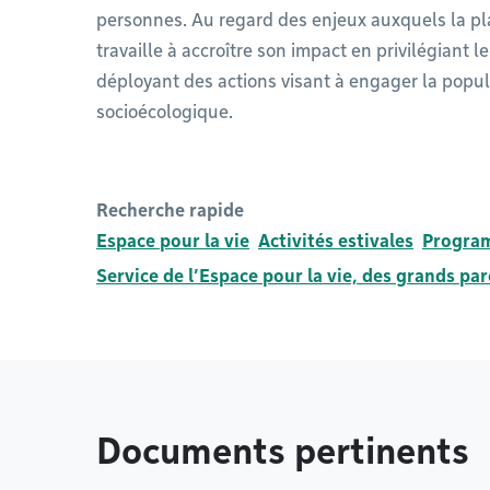
personnes. Au regard des enjeux auxquels la pla
travaille à accroître son impact en privilégiant
déployant des actions visant à engager la populat
socioécologique.
Recherche rapide
Espace pour la vie
Activités estivales
Program
Service de l’Espace pour la vie, des grands pa
Documents pertinents