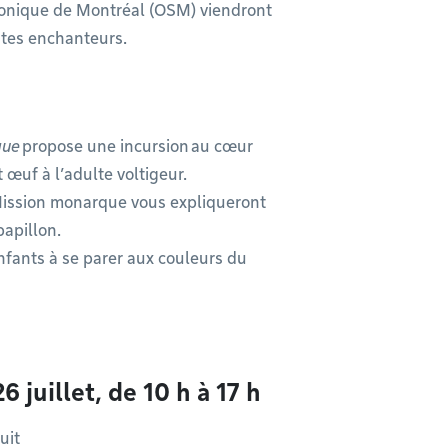
onique de Montréal (OSM) viendront
ntes enchanteurs.
que
propose une incursion au cœur
t œuf à l’adulte voltigeur.
Mission monarque vous expliqueront
papillon.
enfants à se parer aux couleurs du
 juillet, de 10 h à 17 h
tuit