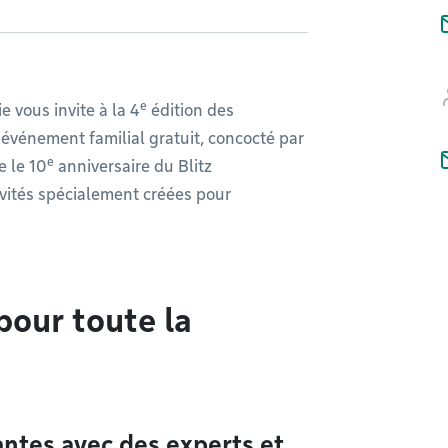
e
e vous invite à la 4
édition des
t événement familial gratuit, concocté par
e
e le 10
anniversaire du Blitz
ivités spécialement créées pour
pour toute la
antes avec des experts et