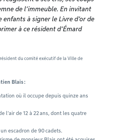
demne de l’immeuble. En invitant
 enfants à signer le Livre d’or de
primer à ce résident d’Émard
ésident du comité exécutif de la Ville de
ien Blais :
entation où il occupe depuis quinze ans
 l’air de 12 à 22 ans, dont les quatre
té un escadron de 90 cadets.
risme de monsieur Blais ont été acquises