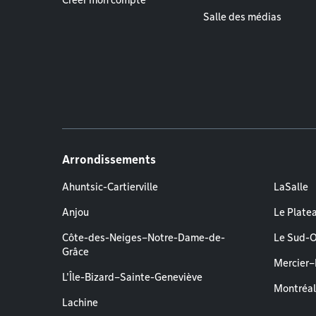
Créer mon compte
Salle des médias
Arrondissements
Ahuntsic-Cartierville
LaSalle
Anjou
Le Plate
Côte-des-Neiges–Notre-Dame-de-
Le Sud-
Grâce
Mercier
L'Île-Bizard–Sainte-Geneviève
Montréa
Lachine