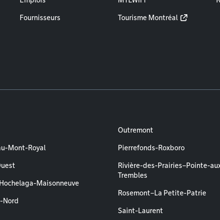
Emplois
MTLWiFi
R
Fournisseurs
Tourisme Montréal
Outremont
au-Mont-Royal
Pierrefonds-Roxboro
Ouest
Rivière-des-Prairies–Pointe-au
Trembles
–Hochelaga-Maisonneuve
Rosemont–La Petite-Patrie
l-Nord
Saint-Laurent