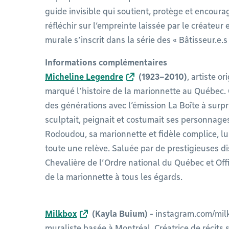
guide invisible qui soutient, protège et encourag
réfléchir sur l’empreinte laissée par le créateur e
murale s’inscrit dans la série des « Bâtisseur.e.s
Informations complémentaires
Micheline Legendre
(1923–2010)
, artiste o
marqué l’histoire de la marionnette au Québec. 
des générations avec l’émission La Boîte à surpris
sculptait, peignait et costumait ses personnage
Rodoudou, sa marionnette et fidèle complice, lu
toute une relève. Saluée par de prestigieuses 
Chevalière de l’Ordre national du Québec et Offi
de la marionnette à tous les égards.
Milkbox
(Kayla Buium)
- instagram.com/milkb
muraliste basée à Montréal. Créatrice de récits s