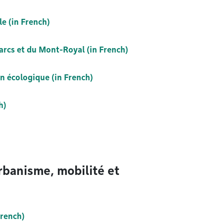
le (in French)
parcs et du Mont-Royal (in French)
on écologique (in French)
h)
rbanisme, mobilité et
French)