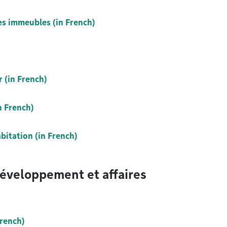
des immeubles (in French)
r (in French)
n French)
abitation (in French)
Développement et affaires
rench)