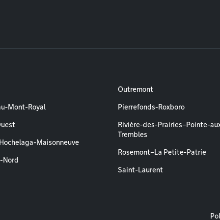
Outremont
au-Mont-Royal
Pierrefonds-Roxboro
Ouest
Rivière-des-Prairies–Pointe-au
Trembles
–Hochelaga-Maisonneuve
Rosemont–La Petite-Patrie
l-Nord
Saint-Laurent
M
Pol