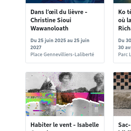
Dans l’œil du lièvre -
Ko t
Christine Sioui
où la
Wawanoloath
Rich
Du
25 juin 2025
au
25 juin
Du
30
2027
30 av
Place Gennevilliers-Laliberté
Parc 
Habiter le vent - Isabelle
Sac-