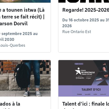
è a tounen istwa (Là
Regarde! 2025-202
 terre se fait récit) |
Du
16 octobre 2025
au
3
arson Dorvil
2026
Rue Ontario Est
 septembre 2025
au
ril 2030
Louis-Querbes
ados à la
Talent d'ici : finale 