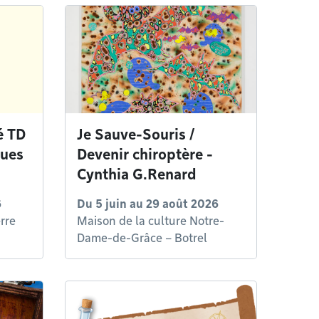
é TD
Je Sauve-Souris /
ques
Devenir chiroptère -
Cynthia G.Renard
6
Du
5 juin
au
29 août 2026
rre
Maison de la culture Notre-
Dame-de-Grâce – Botrel