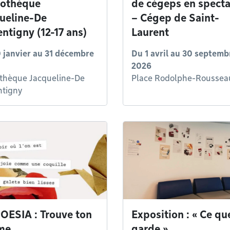
iothèque
de cégeps en specta
ueline-De
– Cégep de Saint-
ntigny (12-17 ans)
Laurent
 janvier
au
31 décembre
Du
1 avril
au
30 septemb
2026
othèque Jacqueline-De
Place Rodolphe-Roussea
tigny
OESIA : Trouve ton
Exposition : « Ce qu
me
garde »