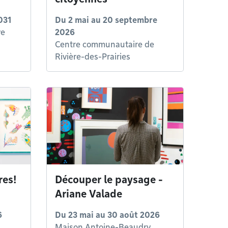
031
Du
2 mai
au
20 septembre
ve
2026
Centre communautaire de
Rivière-des-Prairies
res!
Découper le paysage -
Ariane Valade
6
Du
23 mai
au
30 août 2026
Maison Antoine-Beaudry