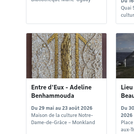
Du
16
Quai 
cultu
Entre d'Eux - Adeline
Lieu
Benhammouda
Beau
Du
29 mai
au
23 août 2026
Du
30
Maison de la culture Notre-
2026
Dame-de-Grâce – Monkland
Place
aux-T