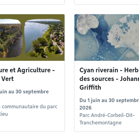
ure et Agriculture -
Cyan riverain - Herb
 Vert
des sources - Johan
Griffith
juin
au
30 septembre
Du
1 juin
au
30 septemb
n communautaire du parc
2026
lieu
Parc André-Corbeil-Dit-
Tranchemontagne