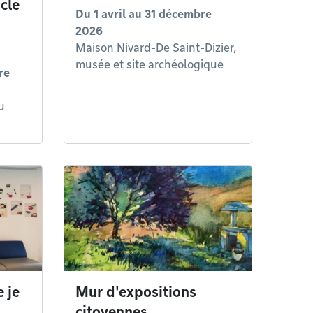
cle
Du
1 avril
au
31 décembre
2026
Maison Nivard-De Saint-Dizier,
musée et site archéologique
re
u
e je
Mur d'expositions
citoyennes