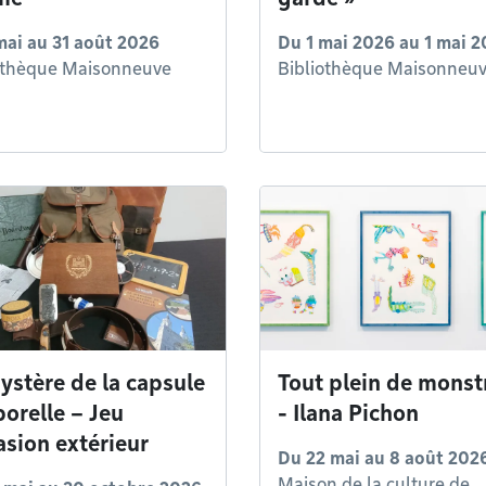
mai
au
31 août 2026
Du
1 mai 2026
au
1 mai 2
othèque Maisonneuve
Bibliothèque Maisonneu
ystère de la capsule
Tout plein de monst
orelle – Jeu
- Ilana Pichon
asion extérieur
Du
22 mai
au
8 août 202
Maison de la culture de