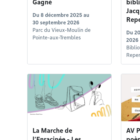
Gagné
bibl
Jacq
Du
8 décembre 2025
au
Repe
30 septembre 2026
Parc du Vieux-Moulin de
Du
20
Pointe-aux-Trembles
2026
Bibli
Repen
La Marche de
AV P
l’Enracinée - Les
poè