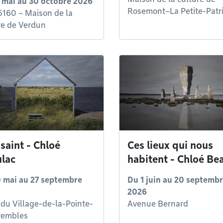
 mai
au
30 octobre 2026
Rosemont–La Petite-Patr
5160 – Maison de la
re de Verdun
 saint - Chloé
Ces lieux qui nous
lac
habitent - Chloé Be
 mai
au
27 septembre
Du
1 juin
au
20 septemb
2026
 du Village-de-la-Pointe-
Avenue Bernard
rembles