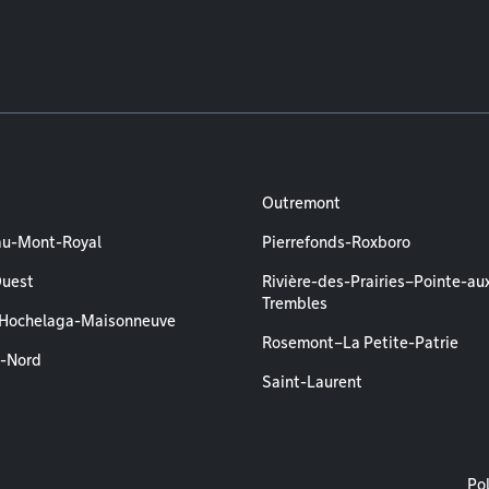
Outremont
au-Mont-Royal
Pierrefonds-Roxboro
Ouest
Rivière-des-Prairies–Pointe-au
Trembles
–Hochelaga-Maisonneuve
Rosemont–La Petite-Patrie
l-Nord
Saint-Laurent
M
Pol