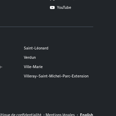
YouTube
Saint-Léonard
Verdun
x-
Ville-Marie
Villeray–Saint-Michel–Parc-Extension
entions légales
itique de confidentialité
Mentions légales
English