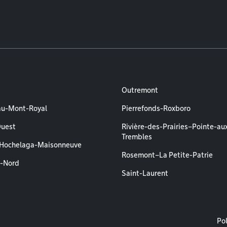
Outremont
au-Mont-Royal
Pierrefonds-Roxboro
Ouest
Rivière-des-Prairies–Pointe-au
Trembles
–Hochelaga-Maisonneuve
Rosemont–La Petite-Patrie
l-Nord
Saint-Laurent
M
Pol