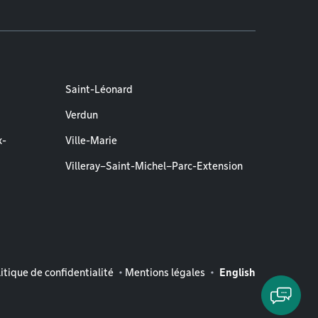
Saint-Léonard
Verdun
x-
Ville-Marie
Villeray–Saint-Michel–Parc-Extension
entions légales
itique de confidentialité
Mentions légales
English