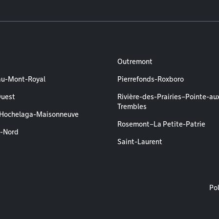
Outremont
au-Mont-Royal
Pierrefonds-Roxboro
Ouest
Rivière-des-Prairies–Pointe-au
Trembles
–Hochelaga-Maisonneuve
Rosemont–La Petite-Patrie
l-Nord
Saint-Laurent
M
Pol