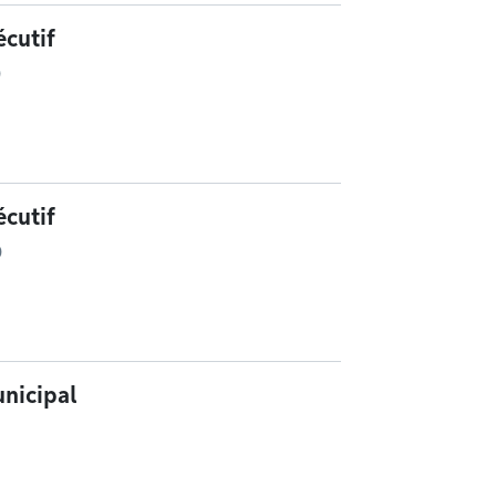
cutif
0
cutif
0
nicipal