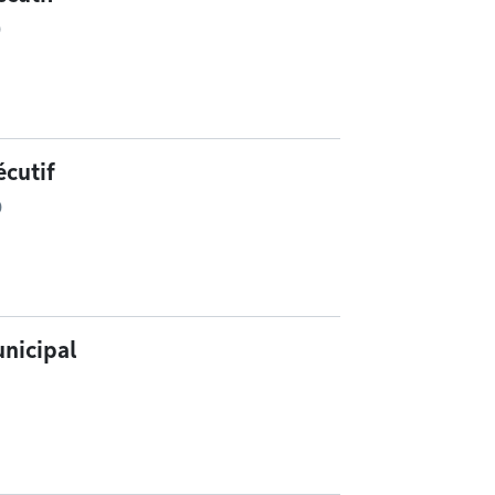
0
cutif
0
nicipal