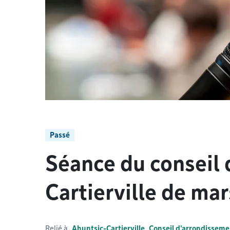
Passé
Séance du conseil 
Cartierville de ma
Relié à
Ahuntsic-Cartierville
Conseil d'arrondissemen