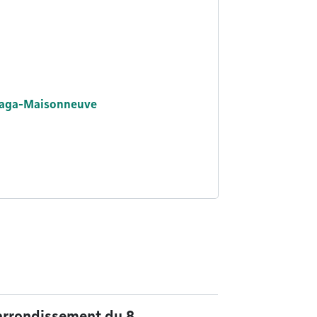
laga-Maisonneuve
arrondissement du 8