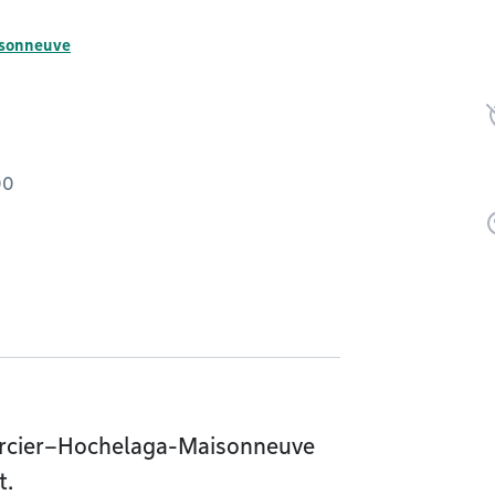
isonneuve
00
Mercier–Hochelaga-Maisonneuve
t.