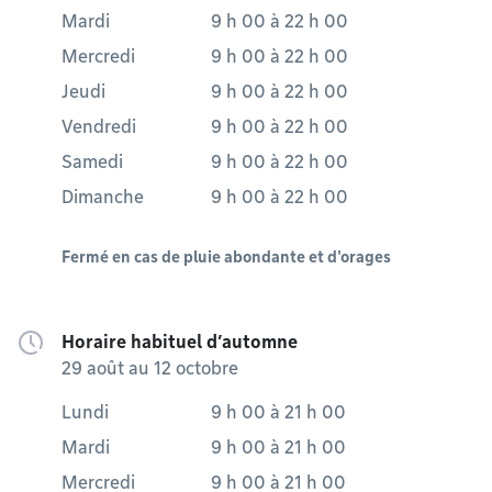
Mardi
9 h 00
à
22 h 00
Mercredi
9 h 00
à
22 h 00
Jeudi
9 h 00
à
22 h 00
Vendredi
9 h 00
à
22 h 00
Samedi
9 h 00
à
22 h 00
Dimanche
9 h 00
à
22 h 00
Fermé en cas de pluie abondante et d'orages
Horaire habituel d’automne
29 août au 12 octobre
Lundi
9 h 00
à
21 h 00
Mardi
9 h 00
à
21 h 00
Mercredi
9 h 00
à
21 h 00