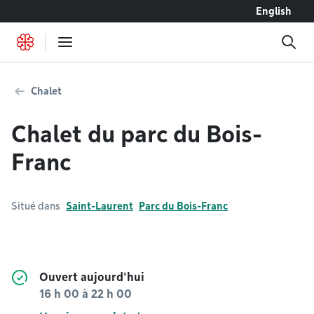
Accéder au contenu
English
Chalet
Chalet du parc du Bois-
Franc
Situé dans
Saint-Laurent
Parc du Bois-Franc
Ouvert aujourd'hui
16 h 00
à
22 h 00