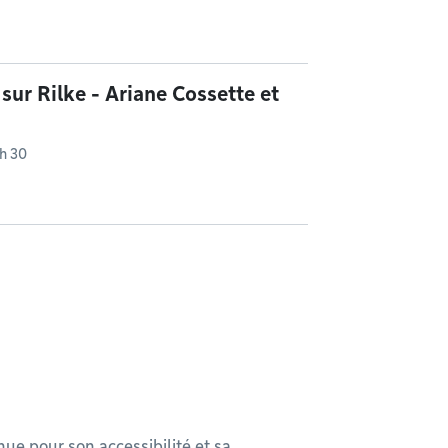
 sur Rilke - Ariane Cossette et
 h 30
ue pour son accessibilité et sa