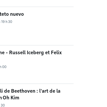
nteto nuevo
 19 h 30
me - Russell Iceberg et Felix
h 00
i de Beethoven : l'art de la
on Oh Kim
 30