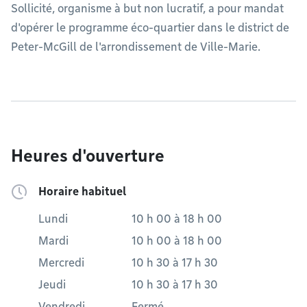
Sollicité, organisme à but non lucratif, a pour mandat
d'opérer le programme éco-quartier dans le district de
Peter-McGill de l'arrondissement de Ville-Marie.
Heures d'ouverture
Horaire habituel
Lundi
10 h 00
à
18 h 00
Mardi
10 h 00
à
18 h 00
Mercredi
10 h 30
à
17 h 30
Jeudi
10 h 30
à
17 h 30
Vendredi
Fermé