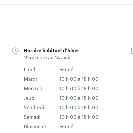
Horaire habituel d’hiver
15 octobre au 14 avril
Lundi
Fermé
Mardi
10 h 00
à
18 h 00
Mercredi
10 h 00
à
18 h 00
Jeudi
10 h 00
à
18 h 00
Vendredi
10 h 00
à
18 h 00
Samedi
10 h 00
à
18 h 00
Dimanche
Fermé