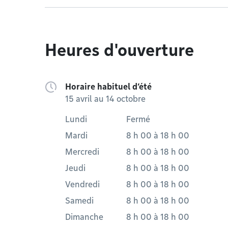
Heures d'ouverture
Horaire habituel d’été
15 avril au 14 octobre
Lundi
Fermé
Mardi
8 h 00
à
18 h 00
Mercredi
8 h 00
à
18 h 00
Jeudi
8 h 00
à
18 h 00
Vendredi
8 h 00
à
18 h 00
Samedi
8 h 00
à
18 h 00
Dimanche
8 h 00
à
18 h 00