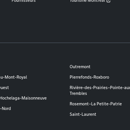
Fournisseurs
Tourisme Montréal
Outremont
au-Mont-Royal
Pierrefonds-Roxboro
Ouest
Rivière-des-Prairies–Pointe-au
Trembles
–Hochelaga-Maisonneuve
Rosemont–La Petite-Patrie
l-Nord
Saint-Laurent