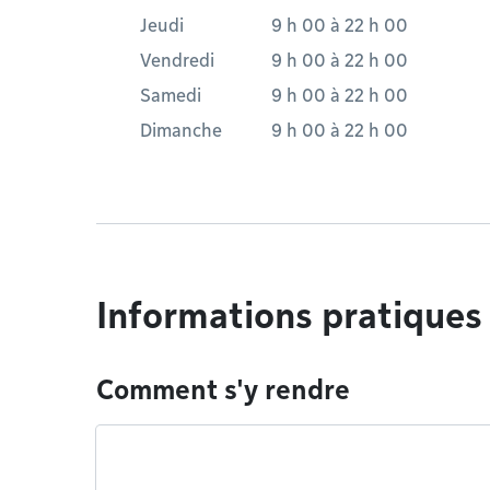
Jeudi
9 h 00
à
22 h 00
Vendredi
9 h 00
à
22 h 00
Samedi
9 h 00
à
22 h 00
Dimanche
9 h 00
à
22 h 00
Informations pratiques
Comment s'y rendre