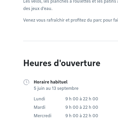
Les vélos, les planches à roulettes et les patins 
des jeux d'eau.
Venez vous rafraîchir et profitez du parc pour f
Heures d'ouverture
Horaire habituel
5 juin au 13 septembre
Lundi
9 h 00
à
22 h 00
Mardi
9 h 00
à
22 h 00
Mercredi
9 h 00
à
22 h 00