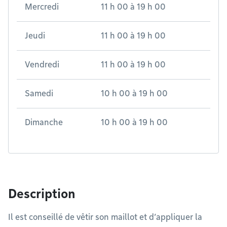
Mercredi
11 h 00
à
19 h 00
Jeudi
11 h 00
à
19 h 00
Vendredi
11 h 00
à
19 h 00
Samedi
10 h 00
à
19 h 00
Dimanche
10 h 00
à
19 h 00
Description
Il est conseillé de vêtir son maillot et d’appliquer la