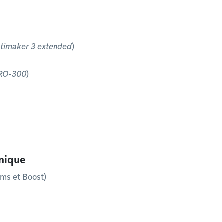
ltimaker 3 extended
)
RO-300
)
nique
ms et Boost)