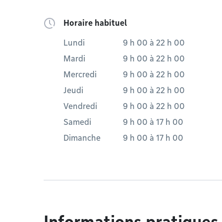
Horaire habituel
Lundi
9 h 00
à
22 h 00
Mardi
9 h 00
à
22 h 00
Mercredi
9 h 00
à
22 h 00
Jeudi
9 h 00
à
22 h 00
Vendredi
9 h 00
à
22 h 00
Samedi
9 h 00
à
17 h 00
Dimanche
9 h 00
à
17 h 00
Informations pratiques