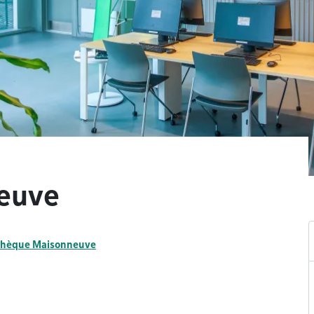
euve
othèque Maisonneuve