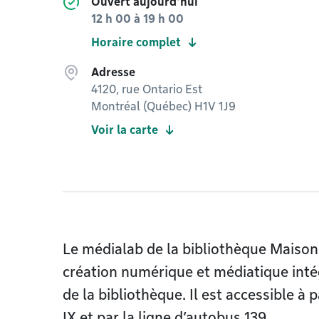
Ouvert aujourd'hui
12 h 00
à
19 h 00
Horaire complet
Adresse
4120, rue Ontario Est
Montréal (Québec) H1V 1J9
Voir la carte
Le médialab de la bibliothèque Maison
création numérique et médiatique intégr
de la bibliothèque. Il est accessible à 
IX et par la ligne d’autobus 139.