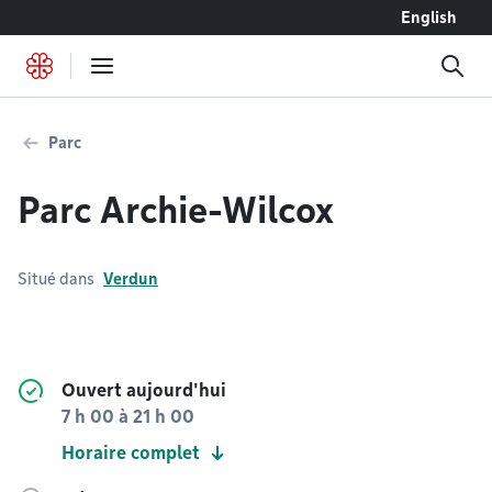
Accéder au contenu
English
Parc
Parc Archie-Wilcox
Situé dans
Verdun
Ouvert aujourd'hui
7 h 00
à
21 h 00
Horaire complet