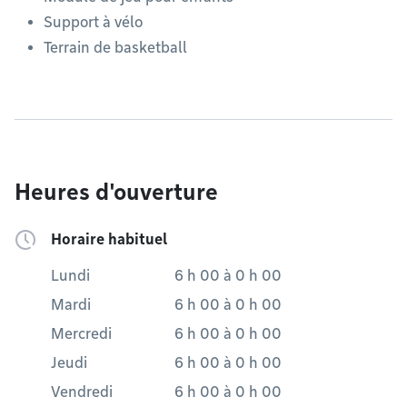
Support à vélo
Terrain de basketball
Heures d'ouverture
Horaire habituel
Lundi
6 h 00
à
0 h 00
Mardi
6 h 00
à
0 h 00
Mercredi
6 h 00
à
0 h 00
Jeudi
6 h 00
à
0 h 00
Vendredi
6 h 00
à
0 h 00