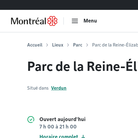
Accéder au contenu
Menu
Accueil
Lieux
Parc
Parc de la Reine-Éliza
Parc de la Reine-É
Situé dans
Verdun
Ouvert aujourd'hui
7 h 00
à
21 h 00
Horaire complet