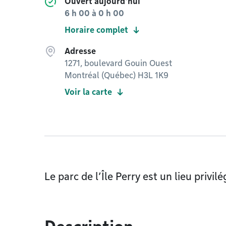
Ouvert aujourd'hui
6 h 00
à
0 h 00
Horaire complet
Adresse
1271, boulevard Gouin Ouest
Montréal (Québec) H3L 1K9
Voir la carte
Le parc de l’Île Perry est un lieu privil