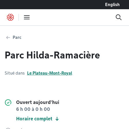
Accéder au contenu
English
Parc
Parc Hilda-Ramacière
Situé dans
Le Plateau-Mont-Royal
Ouvert aujourd'hui
6 h 00
à
0 h 00
Horaire complet