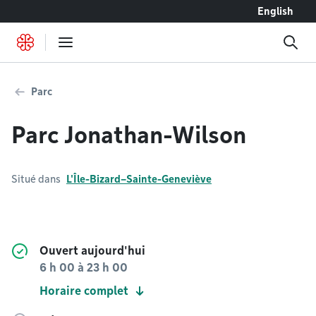
Accéder au contenu
English
Parc
Parc Jonathan-Wilson
Situé dans
L'Île-Bizard–Sainte-Geneviève
Ouvert aujourd'hui
6 h 00
à
23 h 00
Horaire complet