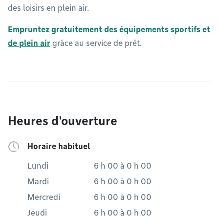
des loisirs en plein air.
Empruntez gratuitement des équipements sportifs et
de plein air
grâce au service de prêt.
Heures d'ouverture
Horaire habituel
Lundi
6 h 00
à
0 h 00
Mardi
6 h 00
à
0 h 00
Mercredi
6 h 00
à
0 h 00
Jeudi
6 h 00
à
0 h 00