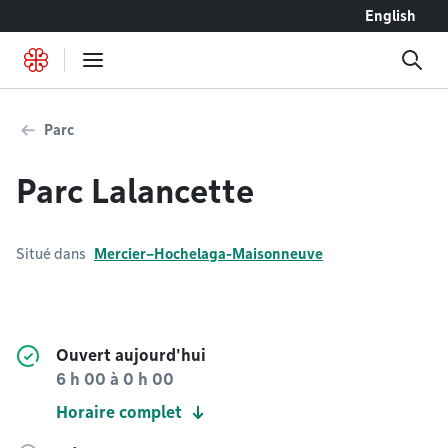
Accéder au contenu
English
Parc
Parc Lalancette
Situé dans
Mercier–Hochelaga-Maisonneuve
Ouvert aujourd'hui
6 h 00
à
0 h 00
Horaire complet