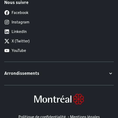
Nous suivre
Facebook
Instagram
LinkedIn
X (Twitter)
YouTube
Arrondissements
Mentions légales
Politique de confidentialité
Mentions légales